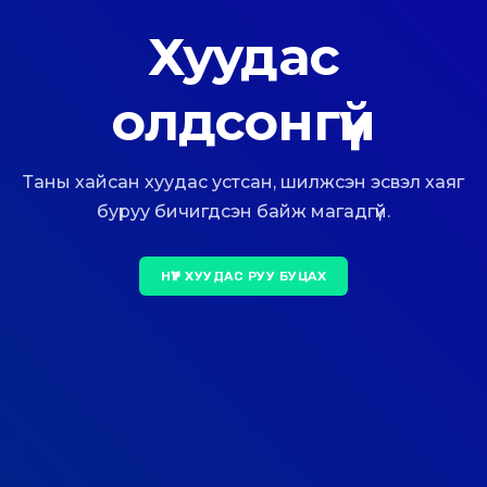
Хуудас
олдсонгүй
Таны хайсан хуудас устсан, шилжсэн эсвэл хаяг
буруу бичигдсэн байж магадгүй.
НҮҮР ХУУДАС РУУ БУЦАХ