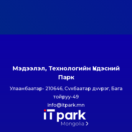
Мэдээлэл, Технологийн Үндэсний
Парк
Улаанбаатар- 210646, Сvхбаатар дvvрэг, Бага
тойруу-49
info@itpark.mn