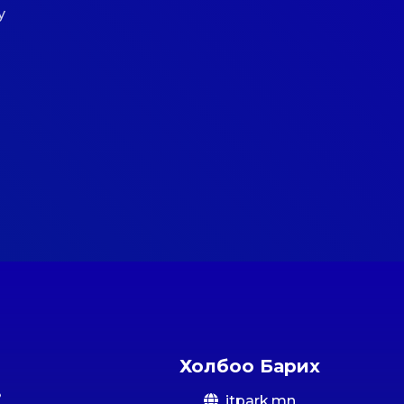
у
Холбоо Барих
itpark.mn