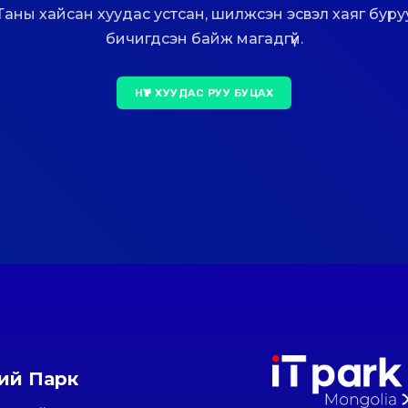
Таны хайсан хуудас устсан, шилжсэн эсвэл хаяг буру
бичигдсэн байж магадгүй.
НҮҮР ХУУДАС РУУ БУЦАХ
ний Парк