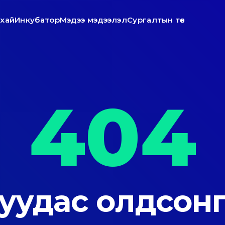
ухай
Инкубатор
Мэдээ мэдээлэл
Сургалтын төв
404
уудас олдсонг