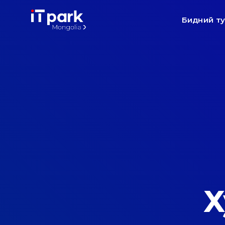
Бидний т
Х