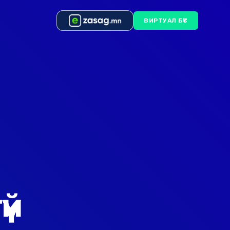
ВИРТУАЛ БҮС
үй