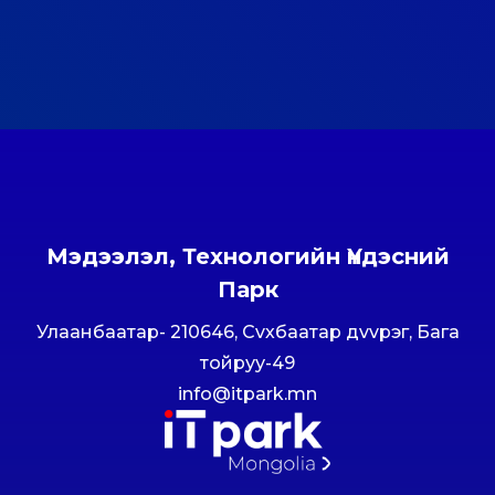
Мэдээлэл, Технологийн Үндэсний
Парк
Улаанбаатар- 210646, Сvхбаатар дvvрэг, Бага
тойруу-49
info@itpark.mn