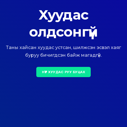
Хуудас
олдсонгүй
Таны хайсан хуудас устсан, шилжсэн эсвэл хаяг
буруу бичигдсэн байж магадгүй.
НҮҮР ХУУДАС РУУ БУЦАХ