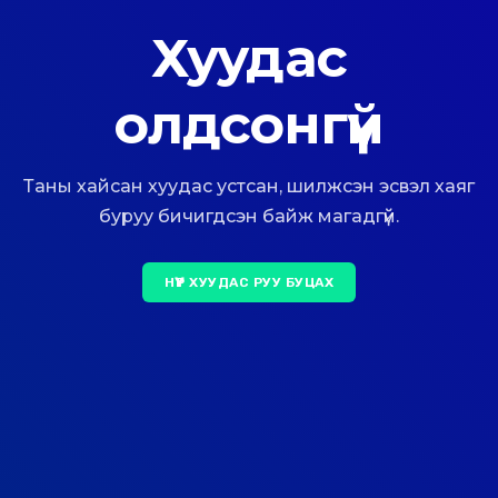
Хуудас
олдсонгүй
Таны хайсан хуудас устсан, шилжсэн эсвэл хаяг
буруу бичигдсэн байж магадгүй.
НҮҮР ХУУДАС РУУ БУЦАХ