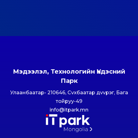
Мэдээлэл, Технологийн Үндэсний
Парк
Улаанбаатар- 210646, Сvхбаатар дvvрэг, Бага
тойруу-49
info@itpark.mn