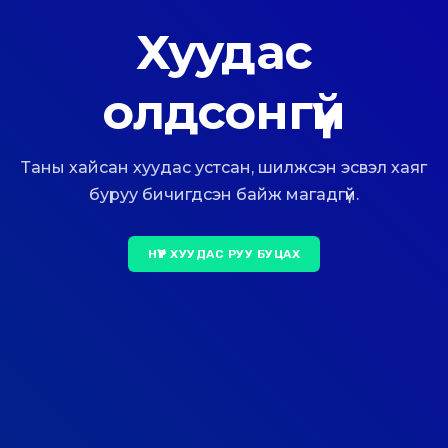
Хуудас
олдсонгүй
Таны хайсан хуудас устсан, шилжсэн эсвэл хаяг
буруу бичигдсэн байж магадгүй.
НҮҮР ХУУДАС РУУ БУЦАХ