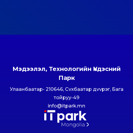
Мэдээлэл, Технологийн Үндэсний
Парк
Улаанбаатар- 210646, Сvхбаатар дvvрэг, Бага
тойруу-49
info@itpark.mn