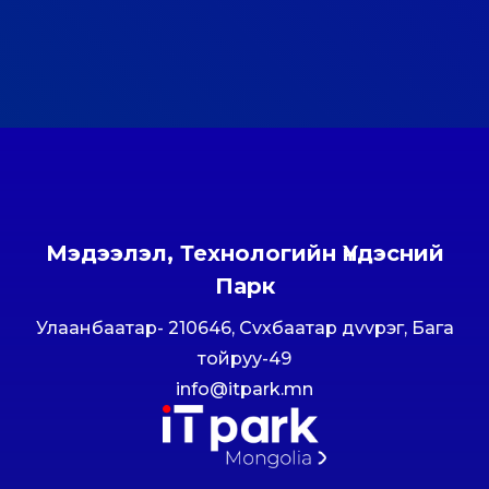
Мэдээлэл, Технологийн Үндэсний
Парк
Улаанбаатар- 210646, Сvхбаатар дvvрэг, Бага
тойруу-49
info@itpark.mn