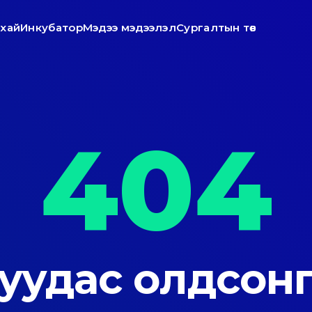
ухай
Инкубатор
Мэдээ мэдээлэл
Сургалтын төв
404
уудас олдсонг