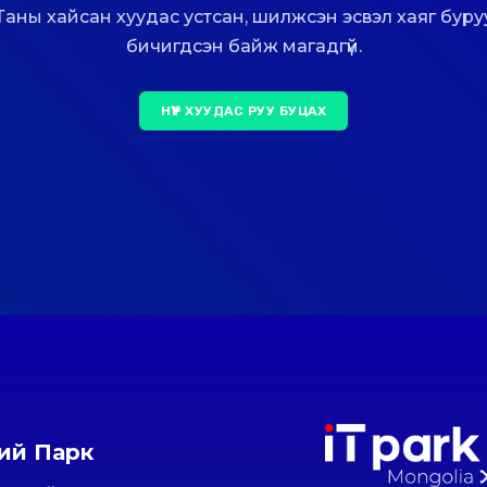
Таны хайсан хуудас устсан, шилжсэн эсвэл хаяг буру
бичигдсэн байж магадгүй.
НҮҮР ХУУДАС РУУ БУЦАХ
ний Парк