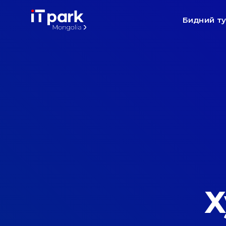
Бидний т
Х