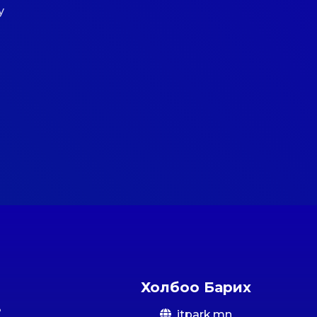
у
Холбоо Барих
itpark.mn