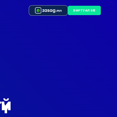
ВИРТУАЛ БҮС
үй