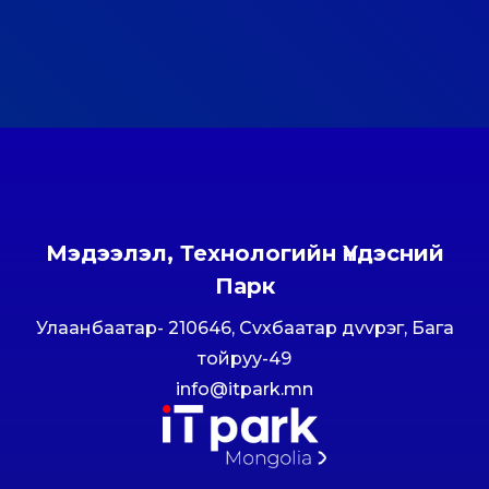
Мэдээлэл, Технологийн Үндэсний
Парк
Улаанбаатар- 210646, Сvхбаатар дvvрэг, Бага
тойруу-49
info@itpark.mn