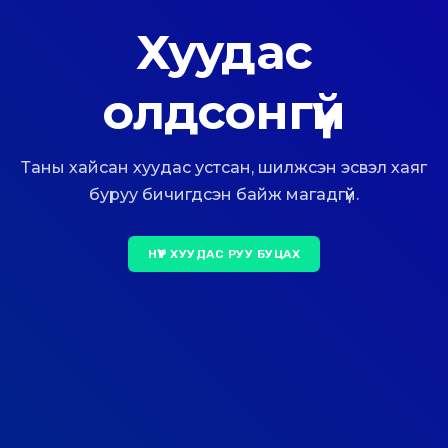
Хуудас
олдсонгүй
Таны хайсан хуудас устсан, шилжсэн эсвэл хаяг
буруу бичигдсэн байж магадгүй.
НҮҮР ХУУДАС РУУ БУЦАХ