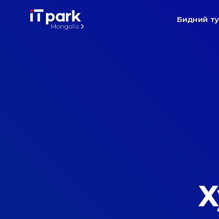
Бидний т
Х