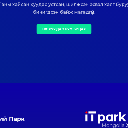
Таны хайсан хуудас устсан, шилжсэн эсвэл хаяг буру
бичигдсэн байж магадгүй.
НҮҮР ХУУДАС РУУ БУЦАХ
ний Парк