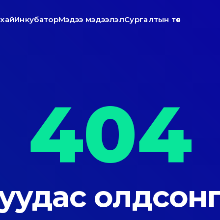
ухай
Инкубатор
Мэдээ мэдээлэл
Сургалтын төв
404
уудас олдсонг