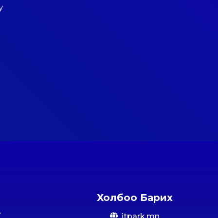
у
Холбоо Барих
itpark.mn