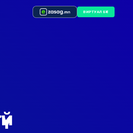
ВИРТУАЛ БҮС
үй