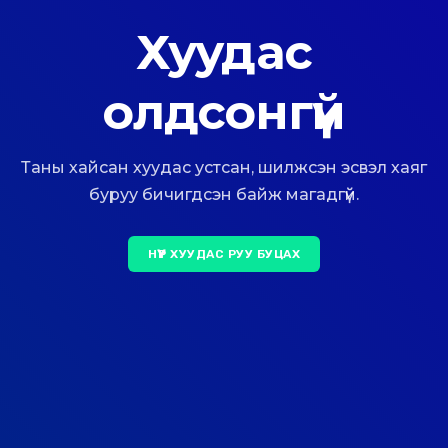
Хуудас
олдсонгүй
Таны хайсан хуудас устсан, шилжсэн эсвэл хаяг
буруу бичигдсэн байж магадгүй.
НҮҮР ХУУДАС РУУ БУЦАХ