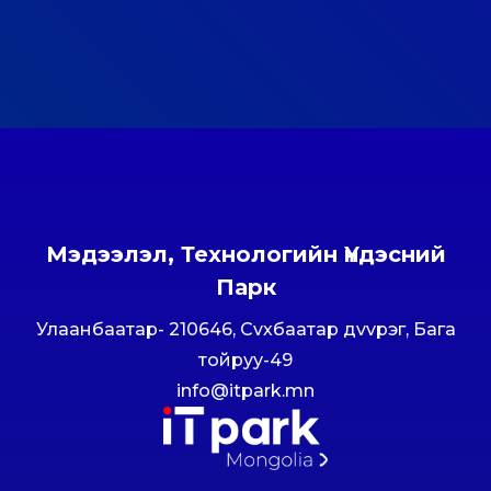
Мэдээлэл, Технологийн Үндэсний
Парк
Улаанбаатар- 210646, Сvхбаатар дvvрэг, Бага
тойруу-49
info@itpark.mn