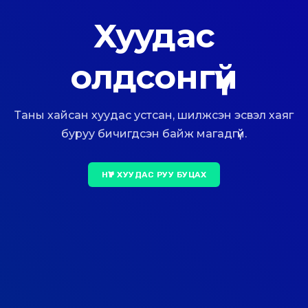
Хуудас
олдсонгүй
Таны хайсан хуудас устсан, шилжсэн эсвэл хаяг
буруу бичигдсэн байж магадгүй.
НҮҮР ХУУДАС РУУ БУЦАХ