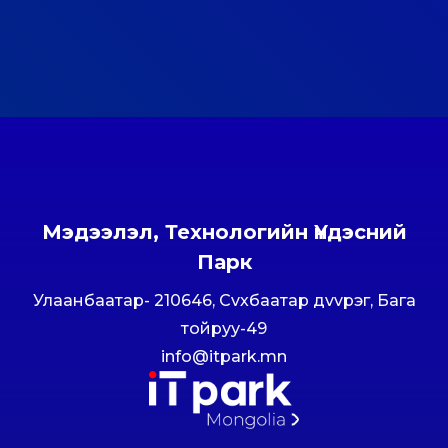
Мэдээлэл, Технологийн Үндэсний
Парк
Улаанбаатар- 210646, Сvхбаатар дvvрэг, Бага
тойруу-49
info@itpark.mn