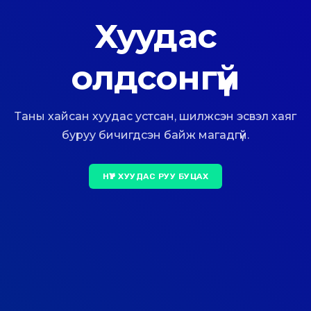
Хуудас
олдсонгүй
Таны хайсан хуудас устсан, шилжсэн эсвэл хаяг
буруу бичигдсэн байж магадгүй.
НҮҮР ХУУДАС РУУ БУЦАХ