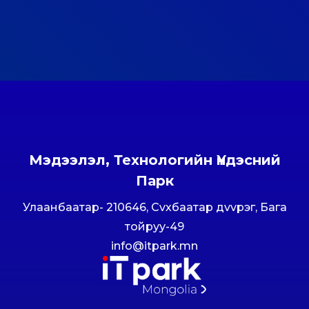
Мэдээлэл, Технологийн Үндэсний
Парк
Улаанбаатар- 210646, Сvхбаатар дvvрэг, Бага
тойруу-49
info@itpark.mn