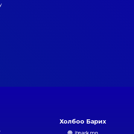
у
Холбоо Барих
itpark.mn