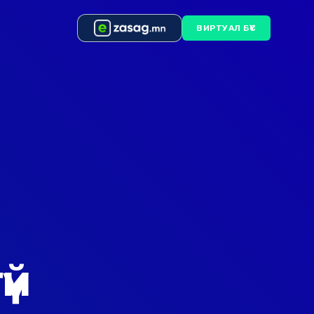
ВИРТУАЛ БҮС
үй