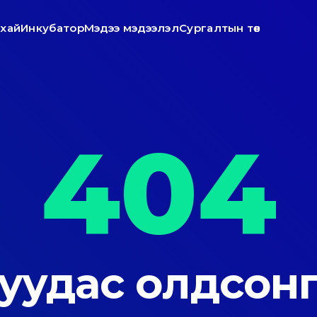
ухай
Инкубатор
Мэдээ мэдээлэл
Сургалтын төв
404
уудас олдсонг