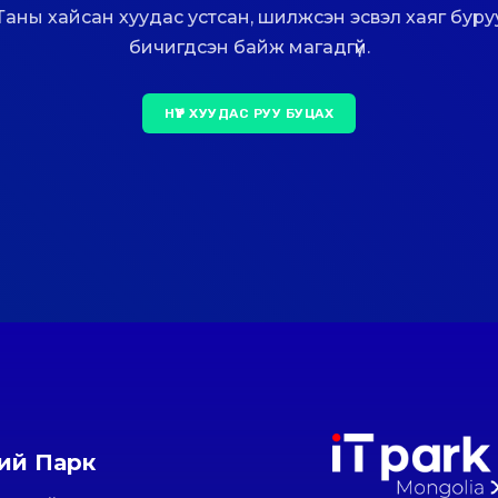
Таны хайсан хуудас устсан, шилжсэн эсвэл хаяг буру
бичигдсэн байж магадгүй.
НҮҮР ХУУДАС РУУ БУЦАХ
ний Парк