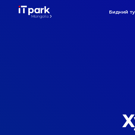
Бидний т
Х