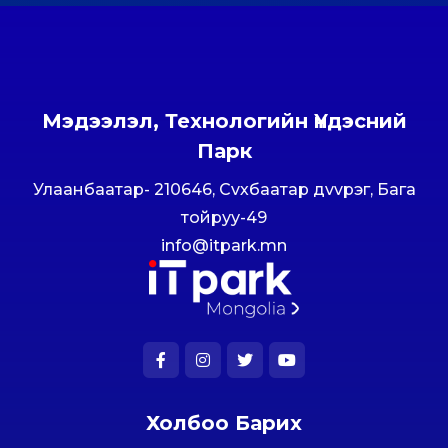
Мэдээлэл, Технологийн Үндэсний
Парк
Улаанбаатар- 210646, Сvхбаатар дvvрэг, Бага
тойруу-49
info@itpark.mn
Холбоо Барих