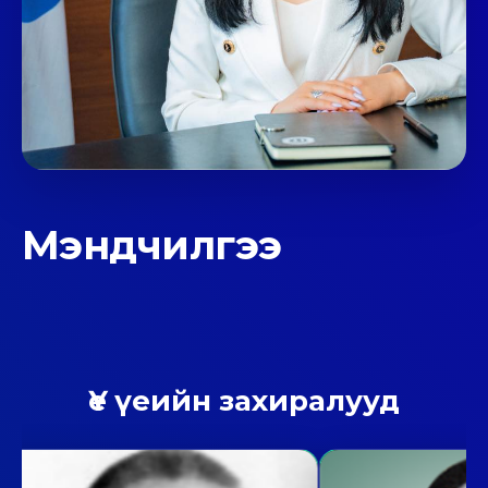
Мэндчилгээ
Үе үеийн захиралууд