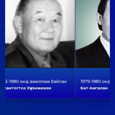
3-1980 онд ажиллаж байсан
1979-1980 онд аж
антогтох Хүүхэнжимээ
Бат Амгалан