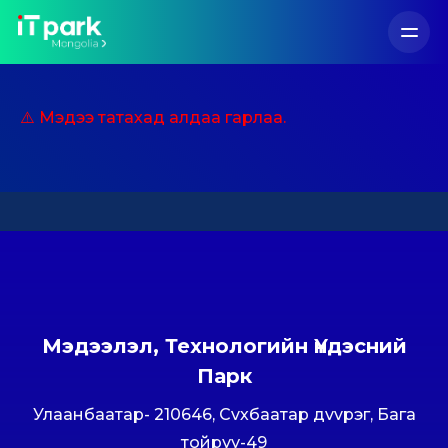
⚠️ Мэдээ татахад алдаа гарлаа.
Мэдээлэл, Технологийн Үндэсний
Парк
Улаанбаатар- 210646, Сvхбаатар дvvрэг, Бага
тойруу-49