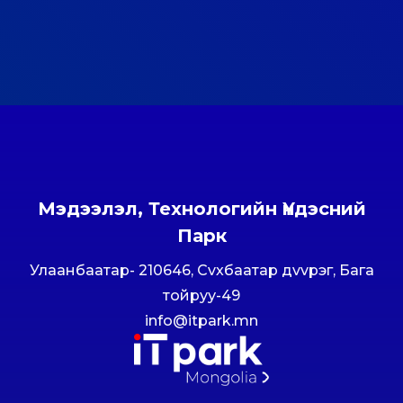
Мэдээлэл, Технологийн Үндэсний
Парк
Улаанбаатар- 210646, Сvхбаатар дvvрэг, Бага
тойруу-49
info@itpark.mn