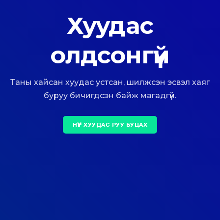
Хуудас
олдсонгүй
Таны хайсан хуудас устсан, шилжсэн эсвэл хаяг
буруу бичигдсэн байж магадгүй.
НҮҮР ХУУДАС РУУ БУЦАХ