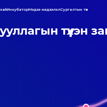
ухай
Инкубатор
Мэдээ мэдээлэл
Сургалтын төв
ууллагын түүхэн з