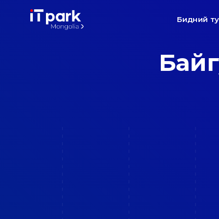
Бидний т
Байг