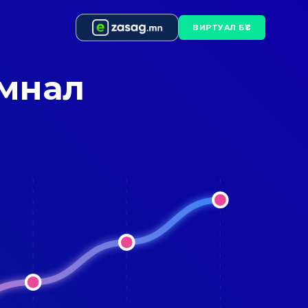
ВИРТУАЛ БҮС
амнал