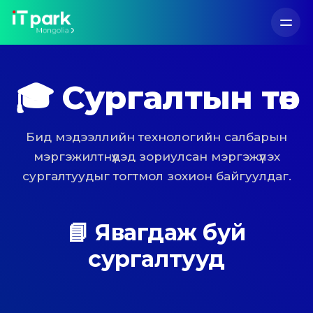
🎓 Сургалтын төв
Бид мэдээллийн технологийн салбарын
мэргэжилтнүүдэд зориулсан мэргэжүүлэх
сургалтуудыг тогтмол зохион байгуулдаг.
📘 Явагдаж буй
сургалтууд