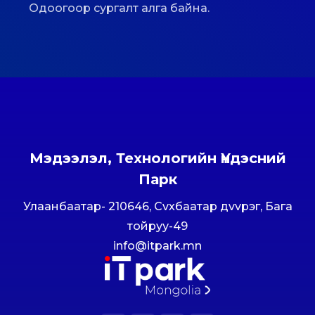
Одоогоор сургалт алга байна.
Мэдээлэл, Технологийн Үндэсний
Парк
Улаанбаатар- 210646, Сvхбаатар дvvрэг, Бага
тойруу-49
info@itpark.mn