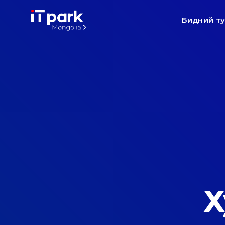
Бидний т
Х