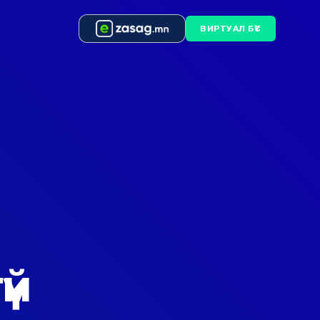
ВИРТУАЛ БҮС
үй