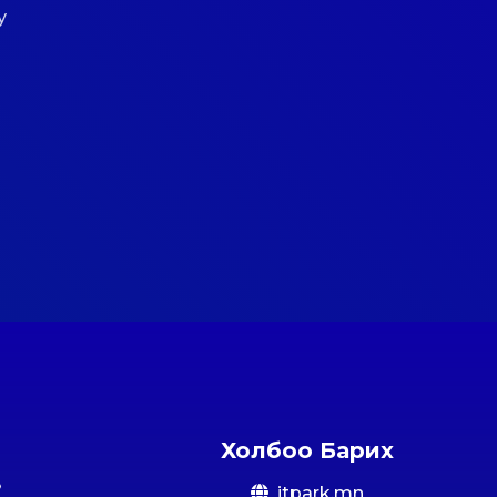
у
Холбоо Барих
itpark.mn