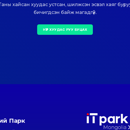
Таны хайсан хуудас устсан, шилжсэн эсвэл хаяг буру
бичигдсэн байж магадгүй.
НҮҮР ХУУДАС РУУ БУЦАХ
ний Парк