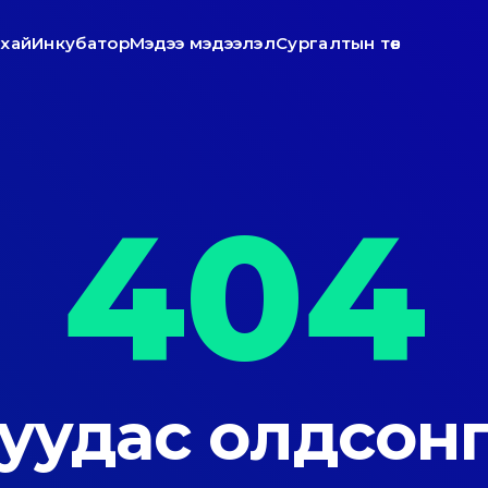
ухай
Инкубатор
Мэдээ мэдээлэл
Сургалтын төв
404
уудас олдсонг